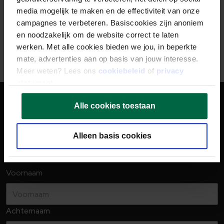
media mogelijk te maken en de effectiviteit van onze
campagnes te verbeteren. Basiscookies zijn anoniem
Lees meer
en noodzakelijk om de website correct te laten
werken. Met alle cookies bieden we jou, in beperkte
mate, advertenties aan op basis van jouw interesse.
Meer weten? Lees ons
cookiebeleid
of
privacy
1
2
3
…
6
statement
.
Jouw ideale vacature niet kunnen
vinden?
Alle cookies toestaan
Schrijf je in voor onze vacature alert en je bent als eerste
Alleen basis cookies
op de hoogte wanneer wij een nieuwe vacature in jouw
vakgebied openen!
Voornaam
Achternaam