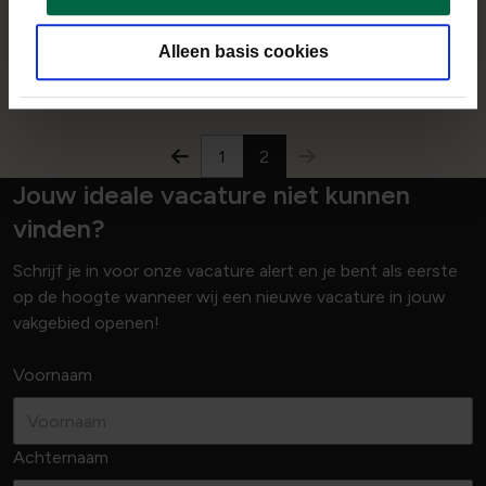
Flexibel aantal uur
Regionaal
Alleen basis cookies
Bekijk vacature
1
2
Jouw ideale vacature niet kunnen
vinden?
Schrijf je in voor onze vacature alert en je bent als eerste
op de hoogte wanneer wij een nieuwe vacature in jouw
vakgebied openen!
Voornaam
Achternaam