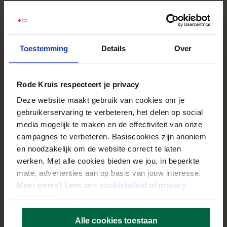
Den Haag
36-40 uur
Landelijk
Bekijk vacature
Toestemming
Details
Over
Rode Kruis respecteert je privacy
Locatie coördinator Venray -
Vluchtelingenopvang
Deze website maakt gebruik van cookies om je
Venray
gebruikerservaring te verbeteren, het delen op social
Flexibel aantal uur
media mogelijk te maken en de effectiviteit van onze
Regionaal
campagnes te verbeteren. Basiscookies zijn anoniem
Bekijk vacature
en noodzakelijk om de website correct te laten
werken. Met alle cookies bieden we jou, in beperkte
mate, advertenties aan op basis van jouw interesse.
Meer weten? Lees ons
cookiebeleid
of
privacy
Locatie Coördinator Weert -
statement
.
Vluchtelingenopvang
Weert
Alle cookies toestaan