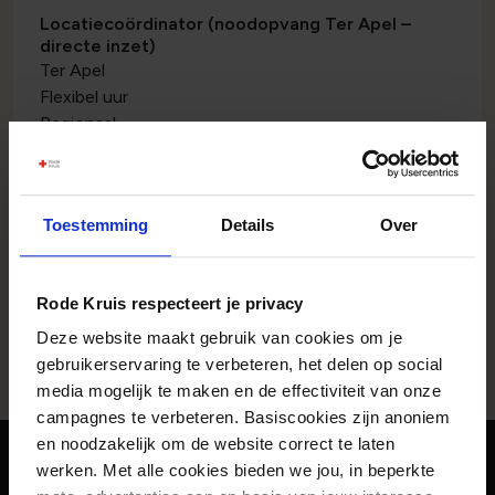
Locatiecoördinator (noodopvang Ter Apel –
directe inzet)
Ter Apel
Flexibel uur
Regionaal
Bekijk vacature
Toestemming
Details
Over
Woonbegeleider (noodopvang Ter Apel – directe
inzet)
Ter Apel
Rode Kruis respecteert je privacy
Flexibel aantal uur
Deze website maakt gebruik van cookies om je
Regionaal
gebruikerservaring te verbeteren, het delen op social
Bekijk vacature
media mogelijk te maken en de effectiviteit van onze
campagnes te verbeteren. Basiscookies zijn anoniem
Jouw ideale vacature niet kunnen
en noodzakelijk om de website correct te laten
vinden?
werken. Met alle cookies bieden we jou, in beperkte