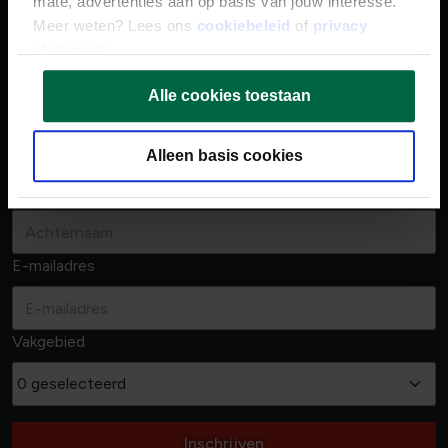
mate, advertenties aan op basis van jouw interesse.
Schrijf je in voor onze vacature alert en je bent als eerste
Meer weten? Lees ons
cookiebeleid
of
privacy
op de hoogte wanneer wij een nieuwe vacature in jouw
statement
.
vakgebied openen!
Alle cookies toestaan
Voornaam
Alleen basis cookies
Achternaam
E-mailadres
Vakgebied
0 geselecteerd
Inschrijven