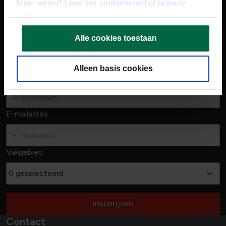
op de hoogte wanneer wij een nieuwe vacature in jouw
Meer weten? Lees ons
cookiebeleid
of
privacy
vakgebied openen!
statement
.
Voornaam
Alle cookies toestaan
Alleen basis cookies
Achternaam
E-mailadres
Vakgebied
0 geselecteerd
Inschrijven
Contact