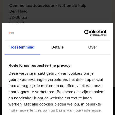
Communicatieadviseur - Nationale hulp
Den Haag
32-36 uur
Landelijk
Bekijk vacature
Toestemming
Details
Over
Instructeur EHBO
Den Haag
Rode Kruis respecteert je privacy
32-40 uur
Landelijk
Deze website maakt gebruik van cookies om je
Bekijk vacature
gebruikerservaring te verbeteren, het delen op social
media mogelijk te maken en de effectiviteit van onze
Jouw ideale vacature niet kunnen
campagnes te verbeteren. Basiscookies zijn anoniem
vinden?
en noodzakelijk om de website correct te laten
werken. Met alle cookies bieden we jou, in beperkte
Schrijf je in voor onze vacature alert en je bent als eerste
mate, advertenties aan op basis van jouw interesse.