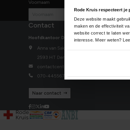
Voornaam
Achternaam
Rode Kruis respecteert je 
Deze website maakt gebruik 
Contact
maken en de effectiviteit 
website correct te laten we
Hoofdkantoor Den Haag
interesse. Meer weten? Le
Anna van Saksenlaan 50
2593 HT Den Haag
contactcenter@redcross.nl
070-4455678
Naar contact