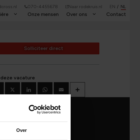
cross.nl
070-4455678
Naar rodekruis.nl
EN
NL
ière
Onze mensen
Over ons
Contact
Toggle Dropdown
Toggle Dropdown
Solliciteer direct
 deze vacature
Facebook
X
LinkedIn
WhatsApp
Email
Deel
Over