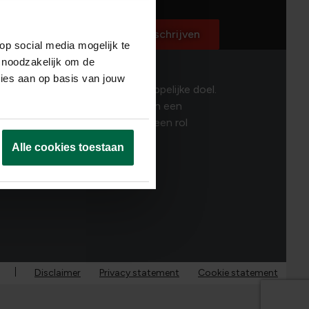
ed
ecteerd
Inschrijven
op social media mogelijk te
 noodzakelijk om de
ties aan op basis van jouw
 talenten. Dat is ons maatschappelijke doel.
mensen zoals jij, bouwen we aan een
uw DNA? Dan is er ongetwijfeld een rol
Alle cookies toestaan
Disclaimer
Privacy statement
Cookie statement