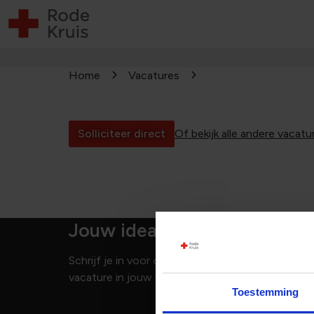
Home
Vacatures
Solliciteer direct
Of bekijk alle andere vacatu
Jouw ideale vacature niet 
Schrijf je in voor onze vacature alert en je ben
vacature in jouw vakgebied openen!
Toestemming