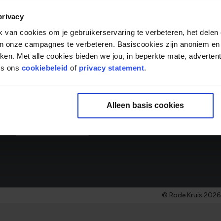
E-mailadres
Vakgebi
privacy
0 gesel
van cookies om je gebruikerservaring te verbeteren, het delen 
Over ons
van onze campagnes te verbeteren. Basiscookies zijn anoniem en
rken. Met alle cookies bieden we jou, in beperkte mate, adverten
‘Samen mensen écht verder helpen’ is de drijfveer van onze
es ons
cookiebeleid
of
privacy statement
.
Door onze ambities samen te brengen met het talent van 
organisatie met impact en betrokkenheid. Zit helpen in jo
binnen het Rode Kruis die bij je past.
Alleen basis cookies
Meer over ons
© Rode Kruis 2026