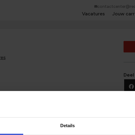
contactcenter@red
Vacatures
Jouw carr
res
Deel
kunnen vinden?
t als eerste op de hoogte wanneer wij een nieuwe
Details