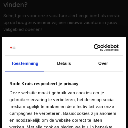
vinden?
Schrijf je in voor onze vacature alert en je bent als eerste
op de hoogte wanneer wij een nieuwe vacature in jouw
vakgebied openen!
Voornaam
Toestemming
Details
Over
Achternaam
Rode Kruis respecteert je privacy
E-mailadres
Deze website maakt gebruik van cookies om je
gebruikerservaring te verbeteren, het delen op social
media mogelijk te maken en de effectiviteit van onze
Vakgebied
campagnes te verbeteren. Basiscookies zijn anoniem
0 geselecteerd
en noodzakelijk om de website correct te laten
werken. Met alle cookies bieden we jou, in beperkte