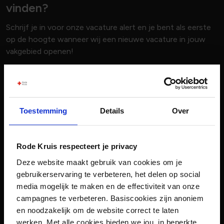
vinden?
Schrijf je in voor onze vacature alert en je bent als eerste
op de hoogte wanneer wij een nieuwe vacature in jouw
vakgebied openen!
Voornaam
Toestemming
Details
Over
Achternaam
Rode Kruis respecteert je privacy
E-mailadres
Deze website maakt gebruik van cookies om je
gebruikerservaring te verbeteren, het delen op social
media mogelijk te maken en de effectiviteit van onze
Vakgebied
campagnes te verbeteren. Basiscookies zijn anoniem
0 geselecteerd
en noodzakelijk om de website correct te laten
werken. Met alle cookies bieden we jou, in beperkte