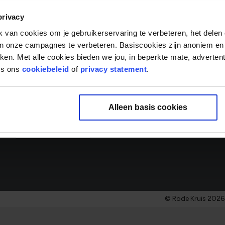
E-mailadres
Vakgebi
privacy
0 gesel
van cookies om je gebruikerservaring te verbeteren, het delen 
Over ons
van onze campagnes te verbeteren. Basiscookies zijn anoniem en
rken. Met alle cookies bieden we jou, in beperkte mate, adverten
‘Samen mensen écht verder helpen’ is de drijfveer van onze
es ons
cookiebeleid
of
privacy statement
.
Door onze ambities samen te brengen met het talent van 
organisatie met impact en betrokkenheid. Zit helpen in jo
binnen het Rode Kruis die bij je past.
Alleen basis cookies
Meer over ons
© Rode Kruis 2026