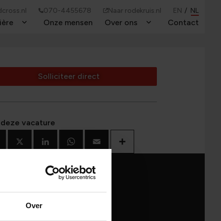
cross.nl
070-4455678
Naar rodekruis.nl
EN
NL
ière
Onze mensen
Over ons
Contact
Toggle Dropdown
Toggle Dropdown
Solliciteer direct
 deze vacature
Facebook
X
LinkedIn
WhatsApp
Email
Deel
Over