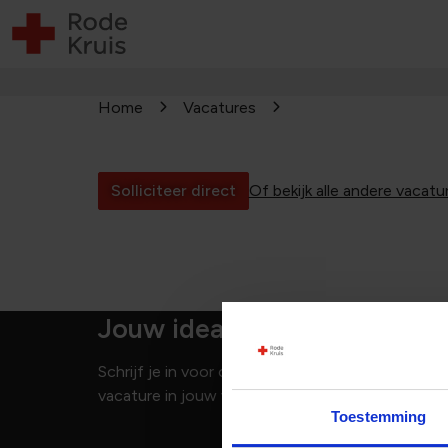
Home
Vacatures
Solliciteer direct
Of bekijk alle andere vacatu
Jouw ideale vacature niet 
Schrijf je in voor onze vacature alert en je ben
vacature in jouw vakgebied openen!
Toestemming