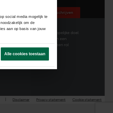
ed
ecteerd
Inschrijven
op social media mogelijk te
 noodzakelijk om de
ties aan op basis van jouw
 talenten. Dat is ons maatschappelijke doel.
mensen zoals jij, bouwen we aan een
uw DNA? Dan is er ongetwijfeld een rol
Alle cookies toestaan
Disclaimer
Privacy statement
Cookie statement