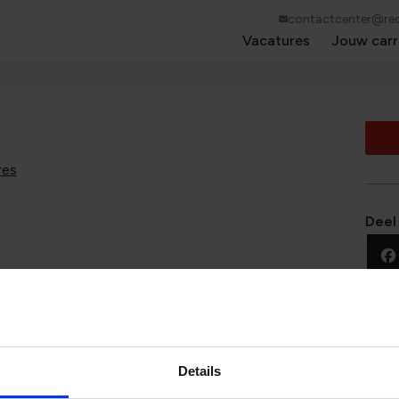
contactcenter@red
Vacatures
Jouw carr
res
Deel
kunnen vinden?
t als eerste op de hoogte wanneer wij een nieuwe
Details