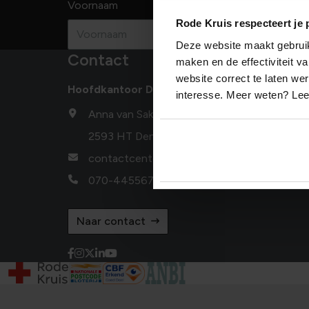
Voornaam
Achternaam
Rode Kruis respecteert je 
Deze website maakt gebruik 
Contact
maken en de effectiviteit 
website correct te laten we
Hoofdkantoor Den Haag
interesse. Meer weten? Le
Anna van Saksenlaan 50
2593 HT Den Haag
contactcenter@redcross.nl
070-4455678
Naar contact