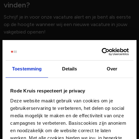
vinden?
Schrijf je in voor onze vacature alert en je bent als eerste
op de hoogte wanneer wij een nieuwe vacature in jouw
vakgebied openen!
Voornaam
Toestemming
Details
Over
Achternaam
Rode Kruis respecteert je privacy
E-mailadres
Deze website maakt gebruik van cookies om je
gebruikerservaring te verbeteren, het delen op social
media mogelijk te maken en de effectiviteit van onze
Vakgebied
campagnes te verbeteren. Basiscookies zijn anoniem
0 geselecteerd
en noodzakelijk om de website correct te laten
werken. Met alle cookies bieden we jou, in beperkte