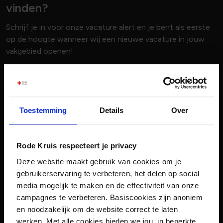
vinden?
Schrijf je in voor onze vacature alert en je bent als eerste
op de hoogte wanneer wij een nieuwe vacature in jouw
vakgebied openen!
Voornaam
Toestemming
Details
Over
Achternaam
Rode Kruis respecteert je privacy
E-mailadres
Deze website maakt gebruik van cookies om je
gebruikerservaring te verbeteren, het delen op social
media mogelijk te maken en de effectiviteit van onze
Vakgebied
campagnes te verbeteren. Basiscookies zijn anoniem
0 geselecteerd
en noodzakelijk om de website correct te laten
werken. Met alle cookies bieden we jou, in beperkte