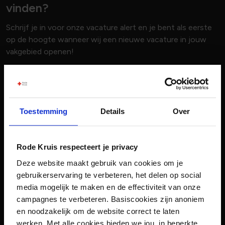
vinden?
Schrijf je in voor onze vacature alert en je bent als eerste
op de hoogte wanneer wij een nieuwe vacature in jouw
vakgebied openen!
Voornaam
Toestemming
Details
Over
Achternaam
Rode Kruis respecteert je privacy
E-mailadres
Deze website maakt gebruik van cookies om je
gebruikerservaring te verbeteren, het delen op social
media mogelijk te maken en de effectiviteit van onze
Vakgebied
campagnes te verbeteren. Basiscookies zijn anoniem
0 geselecteerd
en noodzakelijk om de website correct te laten
werken. Met alle cookies bieden we jou, in beperkte