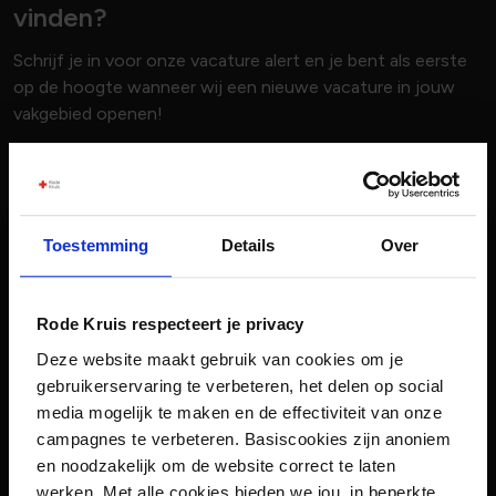
vinden?
Schrijf je in voor onze vacature alert en je bent als eerste
op de hoogte wanneer wij een nieuwe vacature in jouw
vakgebied openen!
Voornaam
Toestemming
Details
Over
Achternaam
Rode Kruis respecteert je privacy
E-mailadres
Deze website maakt gebruik van cookies om je
gebruikerservaring te verbeteren, het delen op social
media mogelijk te maken en de effectiviteit van onze
Vakgebied
campagnes te verbeteren. Basiscookies zijn anoniem
0 geselecteerd
en noodzakelijk om de website correct te laten
werken. Met alle cookies bieden we jou, in beperkte