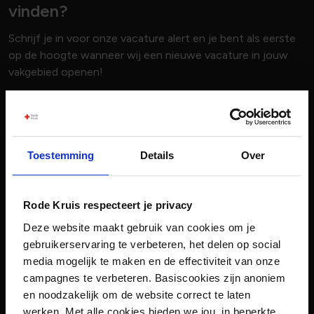
vinden?
Schrijf je in voor onze vacature alert en je bent als eerste
op de hoogte wanneer wij een nieuwe vacature in jouw
vakgebied openen!
Voornaam
Toestemming
Details
Over
Achternaam
Rode Kruis respecteert je privacy
E-mailadres
Deze website maakt gebruik van cookies om je
gebruikerservaring te verbeteren, het delen op social
media mogelijk te maken en de effectiviteit van onze
Vakgebied
campagnes te verbeteren. Basiscookies zijn anoniem
0 geselecteerd
en noodzakelijk om de website correct te laten
werken. Met alle cookies bieden we jou, in beperkte