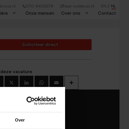
cross.nl
070-4455678
Naar rodekruis.nl
EN
NL
ière
Onze mensen
Over ons
Contact
Toggle Dropdown
Toggle Dropdown
Solliciteer direct
 deze vacature
Facebook
X
LinkedIn
WhatsApp
Email
Deel
Over