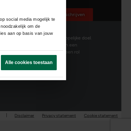
ed
ecteerd
Inschrijven
op social media mogelijk te
 noodzakelijk om de
ties aan op basis van jouw
 talenten. Dat is ons maatschappelijke doel.
mensen zoals jij, bouwen we aan een
uw DNA? Dan is er ongetwijfeld een rol
Alle cookies toestaan
Disclaimer
Privacy statement
Cookie statement