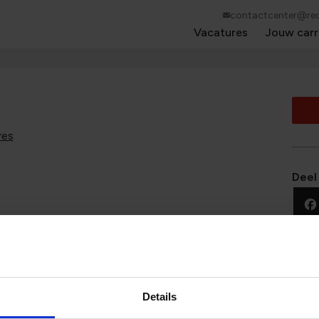
contactcenter@red
Vacatures
Jouw carr
res
Deel
kunnen vinden?
t als eerste op de hoogte wanneer wij een nieuwe
Details