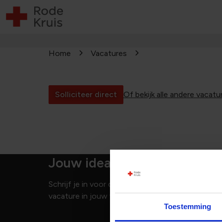
Home
Vacatures
Solliciteer direct
Of bekijk alle andere vacatu
Jouw ideale vacature niet 
Schrijf je in voor onze vacature alert en je ben
vacature in jouw vakgebied openen!
Toestemming