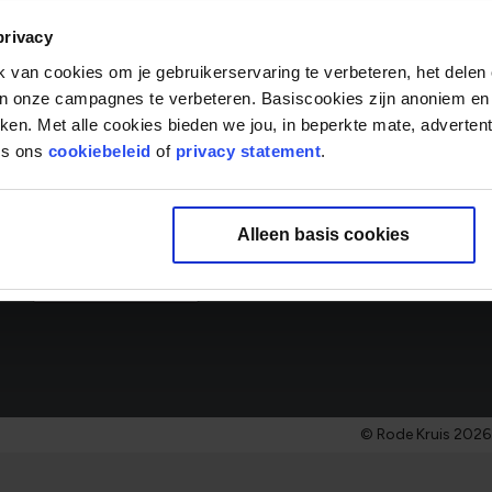
E-mailadres
Vakgebi
privacy
0 gesel
van cookies om je gebruikerservaring te verbeteren, het delen 
Over ons
van onze campagnes te verbeteren. Basiscookies zijn anoniem en
rken. Met alle cookies bieden we jou, in beperkte mate, adverten
‘Samen mensen écht verder helpen’ is de drijfveer van onze
es ons
cookiebeleid
of
privacy statement
.
Door onze ambities samen te brengen met het talent van 
organisatie met impact en betrokkenheid. Zit helpen in jo
binnen het Rode Kruis die bij je past.
Alleen basis cookies
Meer over ons
© Rode Kruis 2026