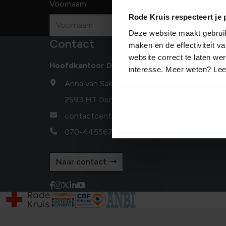
Voornaam
Achternaam
Rode Kruis respecteert je 
Deze website maakt gebruik 
Contact
maken en de effectiviteit 
website correct te laten we
Hoofdkantoor Den Haag
interesse. Meer weten? Le
Anna van Saksenlaan 50
2593 HT Den Haag
contactcenter@redcross.nl
070-4455678
Naar contact