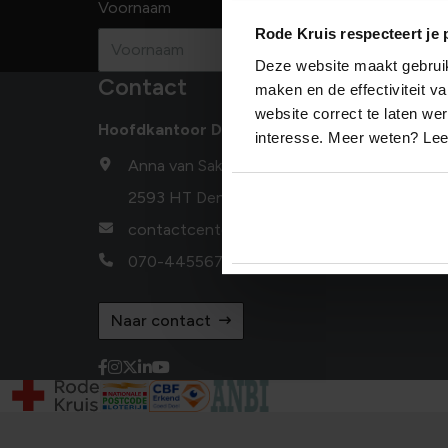
Voornaam
Achternaam
Rode Kruis respecteert je 
Deze website maakt gebruik 
Contact
maken en de effectiviteit 
website correct te laten we
Hoofdkantoor Den Haag
interesse. Meer weten? Le
Anna van Saksenlaan 50
2593 HT Den Haag
contactcenter@redcross.nl
070-4455678
Naar contact