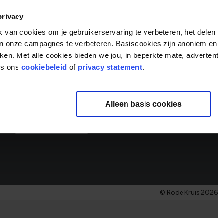
E-mailadres
Vakgebi
privacy
0 gesel
van cookies om je gebruikerservaring te verbeteren, het delen 
Over ons
van onze campagnes te verbeteren. Basiscookies zijn anoniem en
rken. Met alle cookies bieden we jou, in beperkte mate, adverten
‘Samen mensen écht verder helpen’ is de drijfveer van onze
es ons
cookiebeleid
of
privacy statement
.
Door onze ambities samen te brengen met het talent van 
organisatie met impact en betrokkenheid. Zit helpen in jo
binnen het Rode Kruis die bij je past.
Alleen basis cookies
Meer over ons
© Rode Kruis 2026