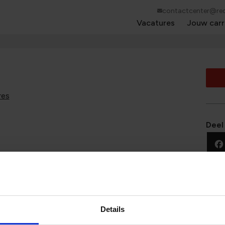
contactcenter@red
Vacatures
Jouw carr
res
Deel
kunnen vinden?
t als eerste op de hoogte wanneer wij een nieuwe
Details