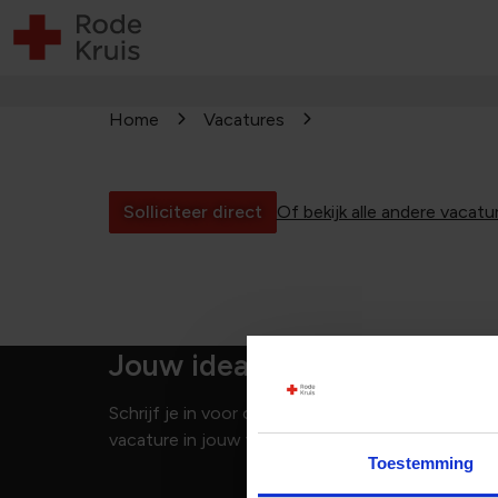
Home
Vacatures
Solliciteer direct
Of bekijk alle andere vacatu
Jouw ideale vacature niet 
Schrijf je in voor onze vacature alert en je ben
vacature in jouw vakgebied openen!
Toestemming