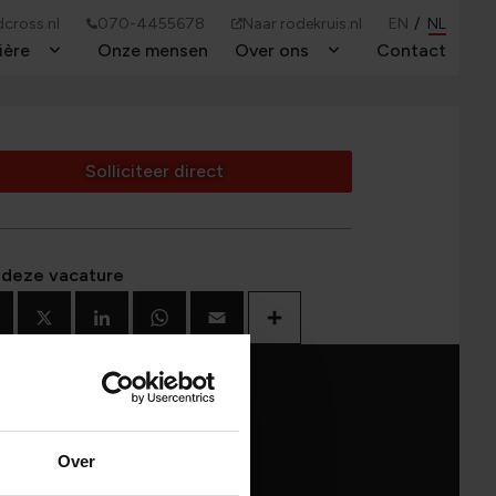
cross.nl
070-4455678
Naar rodekruis.nl
EN
NL
ière
Onze mensen
Over ons
Contact
Toggle Dropdown
Toggle Dropdown
Solliciteer direct
 deze vacature
Facebook
X
LinkedIn
WhatsApp
Email
Deel
Over