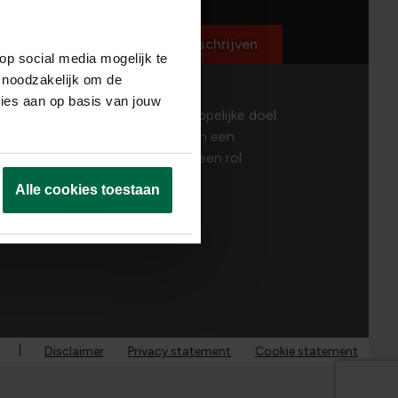
ed
ecteerd
Inschrijven
op social media mogelijk te
 noodzakelijk om de
ties aan op basis van jouw
 talenten. Dat is ons maatschappelijke doel.
mensen zoals jij, bouwen we aan een
uw DNA? Dan is er ongetwijfeld een rol
Alle cookies toestaan
Disclaimer
Privacy statement
Cookie statement